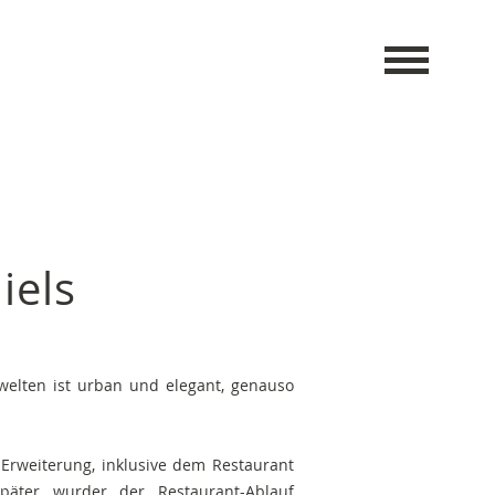
iels
welten ist urban und elegant, genauso
e Erweiterung, inklusive dem Restaurant
äter wurder der Restaurant-Ablauf